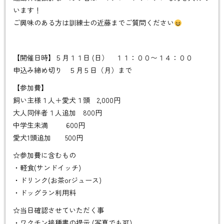
います！
ご興味のある方は訓練士の近藤までご質問ください
【開催日時】５月１１日 (日） １１：００〜１４：００
申込み締め切り ５月５日（月）まで
【参加費】
飼い主様１人＋愛犬１頭 2,000円
大人同伴者１人追加 800円
中学生未満 600円
愛犬1頭追加 500円
☆参加費に含むもの
・軽食(サンドイッチ)
・ドリンク(お茶orジュース)
・ドッグラン利用料
☆当日確認させていただく事
・ワクチン接種書の提示 (写真でも可)